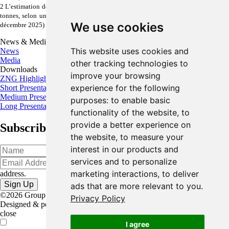
2 L’estimation des ressources minérales de Pallas Green s’établit à 45,4 millions de
tonnes, selon une teneur de 8,4 % Zn+Pb (7,2 % Zn et 1,2 % Pb) (Glencore, 31
We use cookies
décembre 2025)
News & Media
This website uses cookies and
News
Media
other tracking technologies to
Downloads
improve your browsing
ZNG Highlights
experience for the following
Short Presentation
Medium Presentation
purposes:
to enable basic
Long Presentation
functionality of the website
,
to
provide a better experience on
Subscribe for the latest news and updates
the website
,
to measure your
interest in our products and
services and to personalize
Oops!
Please input a valid email
marketing interactions
,
to deliver
address.
ads that are more relevant to you
.
©2026 Group Eleven Resources Corp. |
Legal
|
Privacy Policy
Designed & powered by
BLENDER
close
I agree