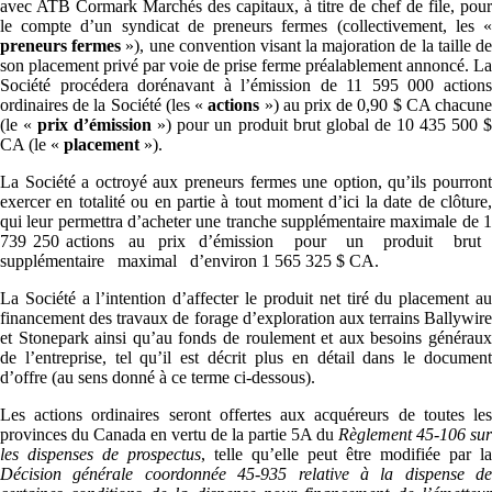
avec ATB Cormark Marchés des capitaux, à titre de chef de file, pour
le compte d’un syndicat de preneurs fermes (collectivement, les «
preneurs fermes
»), une convention visant la majoration de la taille d
son placement privé par voie de prise ferme préalablement annoncé. La
Société procédera dorénavant à l’émission de 11 595 000 actions
ordinaires de la Société (les «
actions
») au prix de 0,90 $ CA chacun
(le «
prix d’émission
») pour un produit brut global de 10 435 500 
CA (le «
placement
»).
La Société a octroyé aux preneurs fermes une option, qu’ils pourront
exercer en totalité ou en partie à tout moment d’ici la date de clôture,
qui leur permettra d’acheter une tranche supplémentaire maximale de 1
739 250 actions au prix d’émission pour un produit brut
supplémentaire maximal d’environ 1 565 325 $ CA.
La Société a l’intention d’affecter le produit net tiré du placement au
financement des travaux de forage d’exploration aux terrains Ballywire
et Stonepark ainsi qu’au fonds de roulement et aux besoins généraux
de l’entreprise, tel qu’il est décrit plus en détail dans le document
d’offre (au sens donné à ce terme ci-dessous).
Les actions ordinaires seront offertes aux acquéreurs de toutes les
provinces du Canada en vertu de la partie 5A du
Règlement 45-106 sur
les dispenses de prospectus
, telle qu’elle peut être modifiée par la
Décision générale coordonnée 45-935 relative à la dispense de