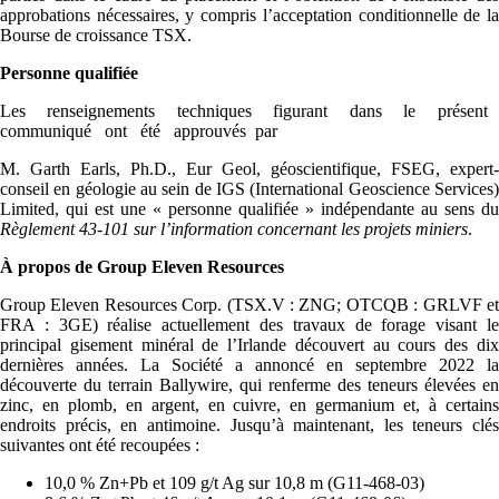
approbations nécessaires, y compris l’acceptation conditionnelle de la
Bourse de croissance TSX.
Personne qualifiée
Les renseignements techniques figurant dans le présent
communiqué ont été approuvés par
M. Garth Earls, Ph.D., Eur Geol, géoscientifique, FSEG, expert-
conseil en géologie au sein de IGS (International Geoscience Services)
Limited, qui est une « personne qualifiée » indépendante au sens du
Règlement 43-101 sur l’information concernant les projets miniers
.
À propos de Group Eleven Resources
Group Eleven Resources Corp. (TSX.V : ZNG; OTCQB : GRLVF et
FRA : 3GE) réalise actuellement des travaux de forage visant le
principal gisement minéral de l’Irlande découvert au cours des dix
dernières années. La Société a annoncé en septembre 2022 la
découverte du terrain Ballywire, qui renferme des teneurs élevées en
zinc, en plomb, en argent, en cuivre, en germanium et, à certains
endroits précis, en antimoine. Jusqu’à maintenant, les teneurs clés
suivantes ont été recoupées :
10,0 % Zn+Pb et 109 g/t Ag sur 10,8 m (G11-468-03)