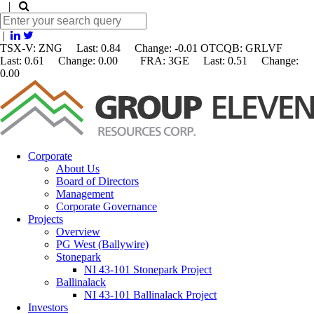
|
|
TSX-V: ZNG Last: 0.84 Change:
-0.01
OTCQB: GRLVF
Last: 0.61 Change: 0.00 FRA: 3GE Last: 0.51 Change:
0.00
Corporate
About Us
Board of Directors
Management
Corporate Governance
Projects
Overview
PG West (Ballywire)
Stonepark
NI 43-101 Stonepark Project
Ballinalack
NI 43-101 Ballinalack Project
Investors