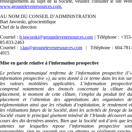
renseignements au sujet de la Société, veuillez consulter le site Web
www.groupelevenresources.com.
AU NOM DU CONSEIL D’ADMINISTRATION
Bart Jaworski, géoscientifique
Chef de la direction
Courriel :
b.jaworski@groupelevenresources.com
| Téléphone : +353
85-833-2463
Courriel :
j.lau@groupelevenresources.com
| Téléphone : 604-781-
4915
Mise en garde relative à l’information prospective
Le présent communiqué renferme de l’information prospective (l’«
information prospective »), au sens donné à ce terme dans les lois sur
les valeurs mobilières applicables. L’information prospective
comprend notamment des énoncés concernant la clôture du
placement, le moment de cette clôture, l’emploi du produit tiré du
placement et l’obtention des approbations des organismes de
réglementation ainsi que les résultats d’exploitation, le rendement et
les réalisations futurs de la Société, dont les activités de forage de la
Société visant le principal gisement minéral de l’Irlande découvert au
cours des dix dernières années. Bien que la Société soit d’avis que les
attentes sur lesquelles repose l’information prospective sont
raisonnables, rien ne garantit que ces attentes se révèleront exactes.