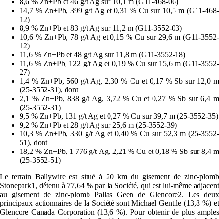
8,6 % Zn+Pb et 46 g/t Ag sur 10,1 m (G11-468-06)
14,7 % Zn+Pb, 399 g/t Ag et 0,31 % Cu sur 10,5 m (G11-468-
12)
8,9 % Zn+Pb et 83 g/t Ag sur 11,2 m (G11-3552-03)
10,6 % Zn+Pb, 78 g/t Ag et 0,15 % Cu sur 29,6 m (G11-3552-
12)
11,6 % Zn+Pb et 48 g/t Ag sur 11,8 m (G11-3552-18)
11,6 % Zn+Pb, 122 g/t Ag et 0,19 % Cu sur 15,6 m (G11-3552-
27)
1,4 % Zn+Pb, 560 g/t Ag, 2,30 % Cu et 0,17 % Sb sur 12,0 m
(25-3552-31), dont
2,1 % Zn+Pb, 838 g/t Ag, 3,72 % Cu et 0,27 % Sb sur 6,4 m
(25-3552-31)
9,5 % Zn+Pb, 131 g/t Ag et 0,27 % Cu sur 39,7 m (25-3552-35)
9,2 % Zn+Pb et 28 g/t Ag sur 25,6 m (25-3552-39)
10,3 % Zn+Pb, 330 g/t Ag et 0,40 % Cu sur 52,3 m (25-3552-
51), dont
18,2 % Zn+Pb, 1 776 g/t Ag, 2,21 % Cu et 0,18 % Sb sur 8,4 m
(25-3552-51)
Le terrain Ballywire est situé à 20 km du gisement de zinc-plomb
Stonepark1, détenu à 77,64 % par la Société, qui est lui-même adjacent
au gisement de zinc-plomb Pallas Geen de Glencore2. Les deux
principaux actionnaires de la Société sont Michael Gentile (13,8 %) et
Glencore Canada Corporation (13,6 %). Pour obtenir de plus amples