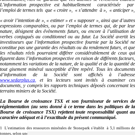
L’information prospective est habituellement caractérisée par
l’emploi de termes tels que « croire », « s’attendre à », « anticiper »,
« avoir l’intention de », « estimer » et « supposer », ainsi que d’autres
expressions comparables, ou par l’emploi de termes qui, de par leur
nature, désignent des événements futurs, ou encore à l’utilisation de
verbes conjugués au conditionnel ou au futur. La Société avertit les
investisseurs que l’information prospective fournie par la Société ne
constitue pas une garantie des résultats ou du rendement futurs, et que
les résultats réels pourraient différer considérablement de ceux qui
figurent dans l’information prospective en raison de différents facteurs,
notamment les variations de la nature, de la qualité et de la quantité de
tout gisement minéral susceptible d’être repéré. Tous les documents
d’information de la Société sont affichés à l’adresse
www.sedarplus.ca,
et les lecteurs sont invités à examiner ces
documents, y compris les rapports techniques déposés concernant les
terrains miniers de la Société.
La Bourse de croissance TSX et son fournisseur de services de
réglementation (au sens donné à ce terme dans les politiques de la
Bourse de croissance TSX) rejettent toute responsabilité quant au
caractère adéquat et à l’exactitude du présent communiqué.
1 L’estimation des ressources minérales de Stonepark s’établit à 5,1 millions de
tonnes, selon une teneur de 11,3 % Zn+Pb (8,7 % Zn et 2,6 % Pb) (17 avril 2018)