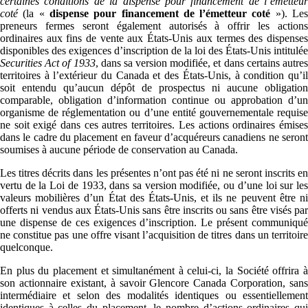
certaines conditions de la dispense pour financement de l’émetteur
coté
(la «
dispense pour financement de l’émetteur coté
»). Le
preneurs fermes seront également autorisés à offrir les actions
ordinaires aux fins de vente aux États-Unis aux termes des dispenses
disponibles des exigences d’inscription de la loi des États-Unis intitulée
Securities Act of 1933
, dans sa version modifiée, et dans certains autre
territoires à l’extérieur du Canada et des États-Unis, à condition qu’il
soit entendu qu’aucun dépôt de prospectus ni aucune obligation
comparable, obligation d’information continue ou approbation d’un
organisme de réglementation ou d’une entité gouvernementale requise
ne soit exigé dans ces autres territoires. Les actions ordinaires émises
dans le cadre du placement en faveur d’acquéreurs canadiens ne seront
soumises à aucune période de conservation au Canada.
Les titres décrits dans les présentes n’ont pas été ni ne seront inscrits en
vertu de la Loi de 1933, dans sa version modifiée, ou d’une loi sur les
valeurs mobilières d’un État des États-Unis, et ils ne peuvent être ni
offerts ni vendus aux États-Unis sans être inscrits ou sans être visés par
une dispense de ces exigences d’inscription. Le présent communiqué
ne constitue pas une offre visant l’acquisition de titres dans un territoire
quelconque.
En plus du placement et simultanément à celui-ci, la Société offrira à
son actionnaire existant, à savoir Glencore Canada Corporation, sans
intermédiaire et selon des modalités identiques ou essentiellement
identiques à celles du placement, le nombre d’actions ordinaires qui